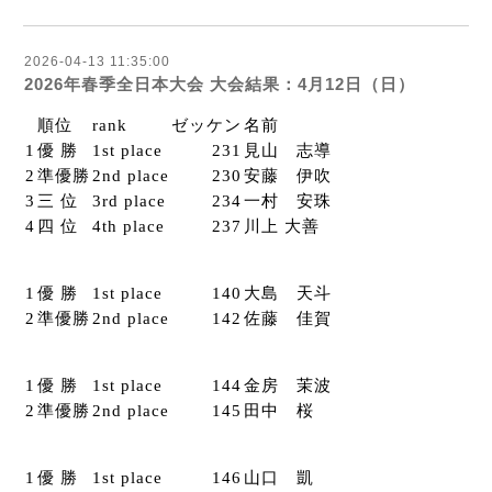
2026-04-13 11:35:00
2026年春季全日本大会 大会結果：4月12日（日）
順位
rank
ゼッケン
名前
1
優 勝
1st place
231
見山 志導
2
準優勝
2nd place
230
安藤 伊吹
3
三 位
3rd place
234
一村 安珠
4
四 位
4th place
237
川上 大善
1
優 勝
1st place
140
大島 天斗
2
準優勝
2nd place
142
佐藤 佳賀
1
優 勝
1st place
144
金房 茉波
2
準優勝
2nd place
145
田中 桜
1
優 勝
1st place
146
山口 凱