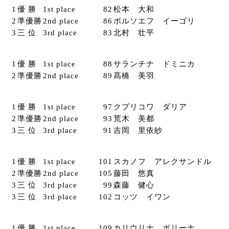
1
優 勝
1st place
82
松本 大和
2
準優勝
2nd place
86
ボルソエフ イーゴリ
3
三 位
3rd place
83
北村 壮平
1
優 勝
1st place
88
サランチナ ドミニカ
2
準優勝
2nd place
89
髙橋 美羽
1
優 勝
1st place
97
クプリコワ ダリア
2
準優勝
2nd place
93
荒木 美都
3
三 位
3rd place
91
吉岡 里依紗
1
優 勝
1st place
101
スカノフ アレクサンドル
2
準優勝
2nd place
105
藤田 悠真
3
三 位
3rd place
99
森藤 健心
3
三 位
3rd place
102
コッツ イワン
1
優 勝
1st place
109
カリウリナ ポリーナ