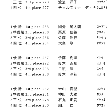
3
三 位
3rd place
273
渡邉 洋子
ﾜﾀﾅﾍ
4
四 位
4th place
277
チェルヌキナ ディナ
ﾁｪﾙﾇ
1
優 勝
1st place
263
國分 篤太朗
ｺｸﾌﾞ
2
準優勝
2nd place
268
栗原 信義
ｸﾘﾊﾗ
3
三 位
3rd place
266
佐藤 浩行
ｻﾄｳ 
4
四 位
4th place
264
大島 剛
ｵｵｼﾏ
1
優 勝
1st place
287
伊藤 樹里
ｲﾄｳ 
2
準優勝
2nd place
292
鈴木 蒼夏
ｽｽﾞｷ
3
三 位
3rd place
293
二瓶 澪
ﾆﾍｲ 
4
四 位
4th place
288
鈴木 涼花
ｽｽﾞｷ
1
優 勝
1st place
282
米山 真聖
ﾖﾈﾔﾏ
2
準優勝
2nd place
281
神田 大雅
ｶﾝﾀﾞ
3
三 位
3rd place
278
石丸 正貴
ｲｼﾏﾙ
4
四 位
4th place
280
細川 仁
ﾎｿｶﾜ