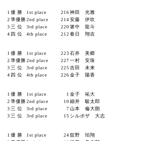
1
優 勝
1st place
216
神田 光雅
2
準優勝
2nd place
214
安藤 伊吹
3
三 位
3rd place
220
箸中 龍斗
4
四 位
4th place
212
春日 翔吉
1
優 勝
1st place
223
石井 美郷
2
準優勝
2nd place
227
一村 安珠
3
三 位
3rd place
225
吉田 未来
4
四 位
4th place
226
金子 陽香
1
優 勝
1st place
1
金子 祐大
2
準優勝
2nd place
10
細井 駿太郎
3
三 位
3rd place
7
山本 倫大朗
3
三 位
3rd place
15
シルボザ 大志
1
優 勝
1st place
24
舘野 珀翔