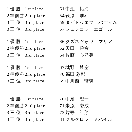
1
優 勝
1st place
61
中江 拓海
2
準優勝
2nd place
54
萩原 唯斗
3
三 位
3rd place
59
タビトゥエフ バディム
3
三 位
3rd place
57
シュシコフ エゴール
1
優 勝
1st place
66
クズネツォワ マリア
2
準優勝
2nd place
62
天田 碧音
3
三 位
3rd place
64
佐藤 心乃美
1
優 勝
1st place
67
城野 希空
2
準優勝
2nd place
70
福田 彩那
3
三 位
3rd place
69
中川西 瑠璃
1
優 勝
1st place
76
中尾 理一
2
準優勝
2nd place
71
米原 壱成
3
三 位
3rd place
73
片寄 斗翔
3
三 位
3rd place
81
クルグロフ ミハイル