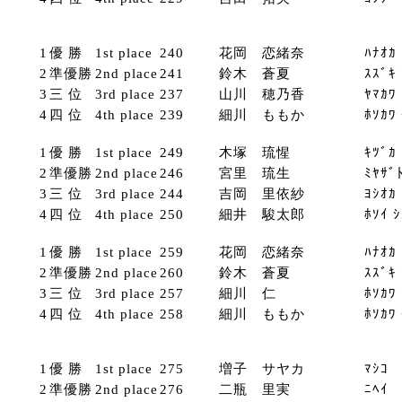
1
優 勝
1st place
240
花岡 恋緒奈
ﾊﾅｵｶ
2
準優勝
2nd place
241
鈴木 蒼夏
ｽｽﾞｷ
3
三 位
3rd place
237
山川 穂乃香
ﾔﾏｶﾜ
4
四 位
4th place
239
細川 ももか
ﾎｿｶﾜ
1
優 勝
1st place
249
木塚 琉惺
ｷﾂﾞｶ
2
準優勝
2nd place
246
宮里 琉生
ﾐﾔｻﾞ
3
三 位
3rd place
244
吉岡 里依紗
ﾖｼｵｶ
4
四 位
4th place
250
細井 駿太郎
ﾎｿｲ 
1
優 勝
1st place
259
花岡 恋緒奈
ﾊﾅｵｶ
2
準優勝
2nd place
260
鈴木 蒼夏
ｽｽﾞｷ
3
三 位
3rd place
257
細川 仁
ﾎｿｶﾜ
4
四 位
4th place
258
細川 ももか
ﾎｿｶﾜ
1
優 勝
1st place
275
増子 サヤカ
ﾏｼｺ 
2
準優勝
2nd place
276
二瓶 里実
ﾆﾍｲ 