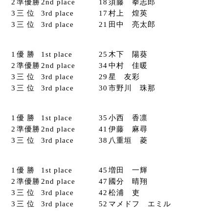
2
準優勝
2nd place
18
須藤 拳志郎
3
三 位
3rd place
17
村上 煌英
3
三 位
3rd place
21
田中 亮太郎
1
優 勝
1st place
25
木下 陽葵
2
準優勝
2nd place
34
中村 佳暖
3
三 位
3rd place
29
星 友彩
3
三 位
3rd place
30
市野川 珠那
1
優 勝
1st place
35
小西 香凛
2
準優勝
2nd place
41
伊藤 麻尋
3
三 位
3rd place
38
八重垣 菱
1
優 勝
1st place
45
増田 一輝
2
準優勝
2nd place
47
國分 晴翔
3
三 位
3rd place
42
松浦 吏
3
三 位
3rd place
52
マメドフ エミル