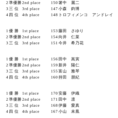
2
準優勝
2nd place
150
箸中 麗二
3
三 位
3rd place
147
小森 鈞博
4
四 位
4th place
148
トロフィメンコ アンドレイ
1
優 勝
1st place
153
藤田 さゆり
2
準優勝
2nd place
154
向井 仁菜
3
三 位
3rd place
151
今井 希乃花
1
優 勝
1st place
156
田中 嵩寅
2
準優勝
2nd place
159
新井 陽仁
3
三 位
3rd place
155
富山 雅琴
4
四 位
4th place
160
持田 朋紀
1
優 勝
1st place
170
安藤 伊織
2
準優勝
2nd place
171
田中 凛
3
三 位
3rd place
168
伊藤 愛真
4
四 位
4th place
167
小山 未凰