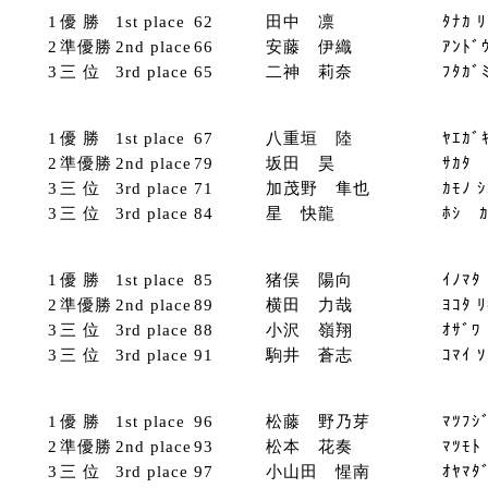
1
優 勝
1st place
62
田中 凛
ﾀﾅｶ ﾘ
2
準優勝
2nd place
66
安藤 伊織
ｱﾝﾄﾞ
3
三 位
3rd place
65
二神 莉奈
ﾌﾀｶﾞ
1
優 勝
1st place
67
八重垣 陸
ﾔｴｶﾞ
2
準優勝
2nd place
79
坂田 昊
ｻｶﾀ 
3
三 位
3rd place
71
加茂野 隼也
ｶﾓﾉ 
3
三 位
3rd place
84
星 快龍
ﾎｼ ｶ
1
優 勝
1st place
85
猪俣 陽向
ｲﾉﾏﾀ
2
準優勝
2nd place
89
横田 力哉
ﾖｺﾀ 
3
三 位
3rd place
88
小沢 嶺翔
ｵｻﾞﾜ
3
三 位
3rd place
91
駒井 蒼志
ｺﾏｲ 
1
優 勝
1st place
96
松藤 野乃芽
ﾏﾂﾌｼ
2
準優勝
2nd place
93
松本 花奏
ﾏﾂﾓﾄ
3
三 位
3rd place
97
小山田 惺南
ｵﾔﾏﾀ