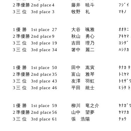
2
準優勝
2nd place
4
藤井 暁斗
ﾌｼﾞｲ
3
三 位
3rd place
3
牧野 礼
ﾏｷﾉ 
1
優 勝
1st place
27
大谷 颯雅
ｵｵﾀﾆ
2
準優勝
2nd place
9
秋山 勇心
ｱｷﾔﾏ
3
三 位
3rd place
19
吉田 理乃
ﾖｼﾀﾞ
3
三 位
3rd place
34
箸中 麗二
ﾊｼﾅｶ
1
優 勝
1st place
50
田中 嵩寅
ﾀﾅｶ 
2
準優勝
2nd place
35
富山 雅琴
ﾄﾐﾔﾏ
3
三 位
3rd place
43
友澤 羽虹
ﾄﾓｻﾞ
3
三 位
3rd place
46
平田 統士
ﾋﾗﾀ 
1
優 勝
1st place
59
柳川 竜之介
ﾔﾅｶﾞ
2
準優勝
2nd place
56
山中 望夢
ﾔﾏﾅｶ
3
三 位
3rd place
61
張 浩陽
ﾁｮｳ 