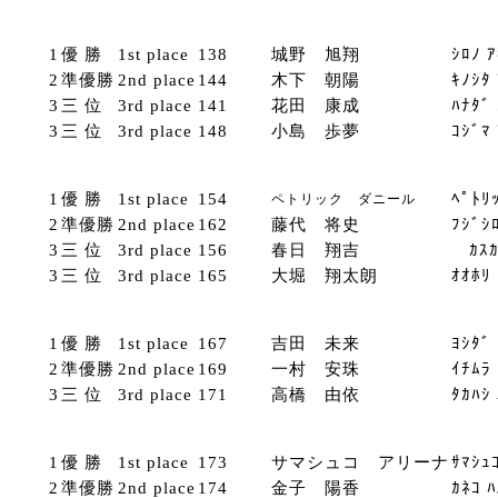
1
優 勝
1st place
138
城野 旭翔
ｼﾛﾉ 
2
準優勝
2nd place
144
木下 朝陽
ｷﾉｼﾀ
3
三 位
3rd place
141
花田 康成
ﾊﾅﾀﾞ
3
三 位
3rd place
148
小島 歩夢
ｺｼﾞﾏ
1
優 勝
1st place
154
ﾍﾟﾄﾘ
ペトリック ダニール
2
準優勝
2nd place
162
藤代 将史
ﾌｼﾞｼ
3
三 位
3rd place
156
春日 翔吉
ｶｽｶﾞ
3
三 位
3rd place
165
大堀 翔太朗
ｵｵﾎﾘ
1
優 勝
1st place
167
吉田 未来
ﾖｼﾀﾞ
2
準優勝
2nd place
169
一村 安珠
ｲﾁﾑﾗ
3
三 位
3rd place
171
高橋 由依
ﾀｶﾊｼ
1
優 勝
1st place
173
サマシュコ アリーナ
ｻﾏｼｭ
2
準優勝
2nd place
174
金子 陽香
ｶﾈｺ 