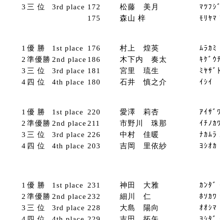
3
三 位
3rd place
172
松藤 美月
ﾏﾂﾌｼ
175
森山 梓
ﾓﾘﾔﾏ
1
優 勝
1st place
176
村上 煌英
ﾑﾗｶﾐ
2
準優勝
2nd place
186
木下内 奏太
ｷｹﾞｳ
3
三 位
3rd place
181
宮里 琉生
ﾐﾔｻﾞ
4
四 位
4th place
180
石井 慎之介
ｲｼｲ 
1
優 勝
1st place
220
愛澤 莉杏
ｱｲｻﾞ
2
準優勝
2nd place
211
市野川 珠那
ｲﾁﾉｶ
3
三 位
3rd place
226
中村 佳暖
ﾅｶﾑﾗ
4
四 位
4th place
203
吉岡 里依紗
ﾖｼｵｶ
1
優 勝
1st place
231
神田 大雅
ｶﾝﾀﾞ
2
準優勝
2nd place
232
細川 仁
ﾎｿｶﾜ
3
三 位
3rd place
228
大島 陽向
ｵｵｼﾏ
4
四 位
4th place
229
吉田 拓矢
ﾖｼﾀﾞ