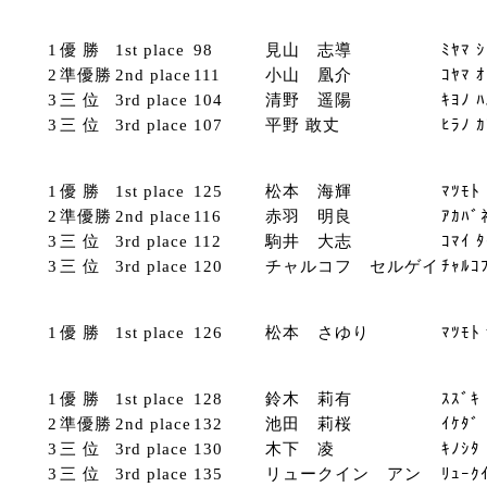
1
優 勝
1st place
98
見山 志導
ﾐﾔﾏ 
2
準優勝
2nd place
111
小山 凰介
ｺﾔﾏ 
3
三 位
3rd place
104
清野 遥陽
ｷﾖﾉ 
3
三 位
3rd place
107
平野 敢丈
ﾋﾗﾉ 
1
優 勝
1st place
125
松本 海輝
ﾏﾂﾓﾄ
2
準優勝
2nd place
116
赤羽 明良
ｱｶﾊﾞ
3
三 位
3rd place
112
駒井 大志
ｺﾏｲ 
3
三 位
3rd place
120
チャルコフ セルゲイ
ﾁｬﾙｺ
1
優 勝
1st place
126
松本 さゆり
ﾏﾂﾓﾄ
1
優 勝
1st place
128
鈴木 莉有
ｽｽﾞｷ
2
準優勝
2nd place
132
池田 莉桜
ｲｹﾀﾞ
3
三 位
3rd place
130
木下 凌
ｷﾉｼﾀ
3
三 位
3rd place
135
リュークイン アン
ﾘｭｰｸ