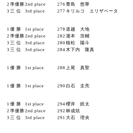
2
準優勝
2nd place
276
豊島 悠華
3
三 位
3rd place
277
キリルコ エリザベータ
1
優 勝
1st place
278
道越 大地
2
準優勝
2nd place
282
瀧本 浩輔
3
三 位
3rd place
280
植松 陽斗
3
三 位
3rd place
284
木下内 隆真
1
優 勝
1st place
288
上尾 真聖
1
優 勝
1st place
290
白石 圭亮
1
優 勝
1st place
294
櫻井 皓太
2
準優勝
2nd place
292
林成炫
3
三 位
3rd place
291
大石 理央