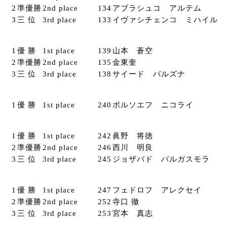
2
準優勝
2nd place
134
アブラシュコ アルテム
3
三 位
3rd place
133
イヴァシチェンコ ミハイル
1
優 勝
1st place
139
山本 蒼空
2
準優勝
2nd place
135
金東奎
3
三 位
3rd place
138
サイード バルズナ
1
優 勝
1st place
240
ボルソエフ ニコライ
1
優 勝
1st place
242
眞野 将徳
2
準優勝
2nd place
246
西川 明良
3
三 位
3rd place
245
ジョザバド バルガスモラ
1
優 勝
1st place
247
フェドロフ アレクセイ
2
準優勝
2nd place
252
寺口 徹
3
三 位
3rd place
253
宮本 真志