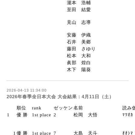
瀧本 浩輔
至田 結愛
見山 志導
安藤 伊織
石井 美郷
藤田 さゆり
松本 大和
眞部 煌白
木下 陽葵
2026-04-13 11:34:00
2026年春季全日本大会 大会結果：4月11日（土）
順位
rank
ゼッケン
名前
読み
1
優 勝
1st place
2
松岡 大悟
ﾏﾂｵｶ
1
優 勝
1st place
7
大島 天斗
ｵｵｼﾏ