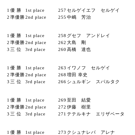
1
優 勝
1st place
257
セルゲイエフ セルゲイ
2
準優勝
2nd place
255
中嶋 芳治
1
優 勝
1st place
258
グセフ アンドレイ
2
準優勝
2nd place
262
大島 剛
3
三 位
3rd place
260
高橋 達也
1
優 勝
1st place
263
イワノフ セルゲイ
2
準優勝
2nd place
268
増田 幸史
3
三 位
3rd place
266
シュルギン スパルタク
1
優 勝
1st place
269
至田 結愛
2
準優勝
2nd place
272
伊藤 樹里
3
三 位
3rd place
271
テテルキナ エリザベータ
1
優 勝
1st place
273
クシュナレバ アレナ