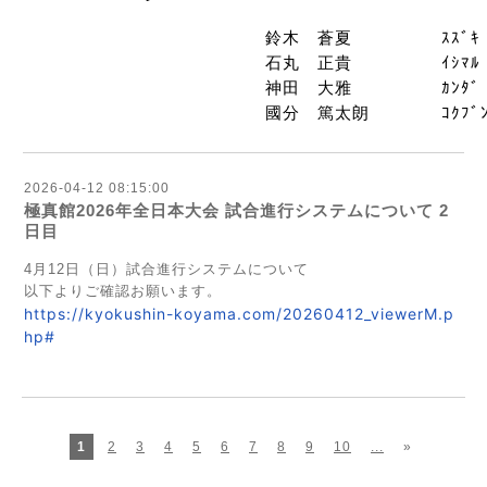
鈴木 蒼夏
ｽｽﾞｷ
石丸 正貴
ｲｼﾏﾙ
神田 大雅
ｶﾝﾀﾞ
國分 篤太朗
ｺｸﾌﾞ
2026-04-12 08:15:00
極真館2026年全日本大会 試合進行システムについて 2
日目
4月12日（日）試合進行システムについて
以下よりご確認お願います。
https://kyokushin-koyama.com/20260412_viewerM.p
hp#
1
2
3
4
5
6
7
8
9
10
...
»