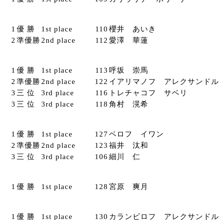
1
優 勝
1st place
110
櫻井 あいき
2
準優勝
2nd place
112
愛澤 華蓮
1
優 勝
1st place
113
呼坂 崇馬
2
準優勝
2nd place
122
イアリマノフ アレクサンドル
3
三 位
3rd place
116
トレチャコフ サベリ
3
三 位
3rd place
118
角村 滉希
1
優 勝
1st place
127
ベロフ イワン
2
準優勝
2nd place
123
福井 汰和
3
三 位
3rd place
106
細川 仁
1
優 勝
1st place
128
宮原 爽月
1
優 勝
1st place
130
カランビロフ アレクサンドル