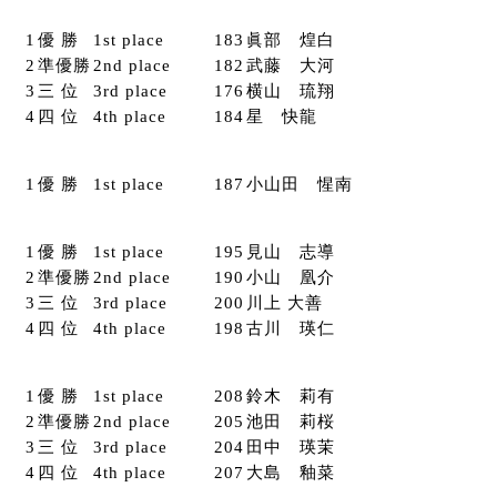
1
優 勝
1st place
183
眞部 煌白
2
準優勝
2nd place
182
武藤 大河
3
三 位
3rd place
176
横山 琉翔
4
四 位
4th place
184
星 快龍
1
優 勝
1st place
187
小山田 惺南
1
優 勝
1st place
195
見山 志導
2
準優勝
2nd place
190
小山 凰介
3
三 位
3rd place
200
川上 大善
4
四 位
4th place
198
古川 瑛仁
1
優 勝
1st place
208
鈴木 莉有
2
準優勝
2nd place
205
池田 莉桜
3
三 位
3rd place
204
田中 瑛茉
4
四 位
4th place
207
大島 釉菜