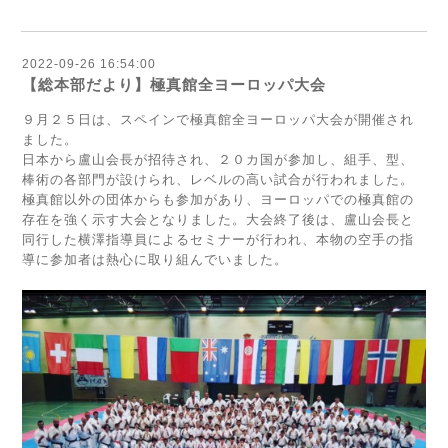
2022-09-26 16:54:00
【総本部だより】極真館全ヨーロッパ大会
９月２５日は、スペインで極真館全ヨーロッパ大会が開催され
ました。
日本から盧山会長が招待され、２０カ国が参加し、組手、型、
棒術の各部門が設けられ、レベルの高い試合が行われました。
極真館以外の団体からも参加があり、ヨーロッパでの極真館の
存在を強く示す大会となりました。大会終了後は、盧山会長と
同行した横澤指導員によるセミナーが行われ、本物の空手の指
導に参加者は熱心に取り組んでいました。