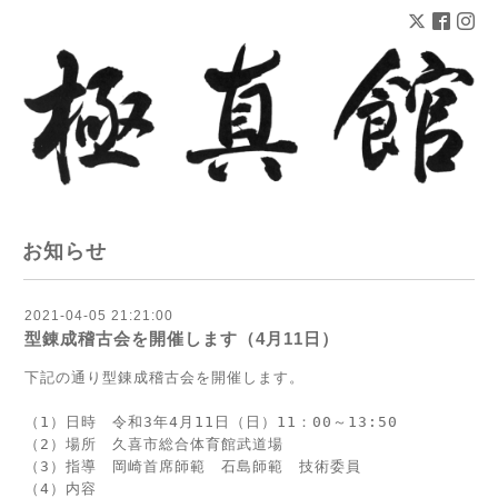
お知らせ
2021-04-05 21:21:00
型錬成稽古会を開催します（4月11日）
下記の通り型錬成稽古会を開催します。
（1）日時　令和3年4月11日（日）11：00～13:50

（2）場所　久喜市総合体育館武道場

（3）指導　岡崎首席師範　石島師範　技術委員

（4）内容　
