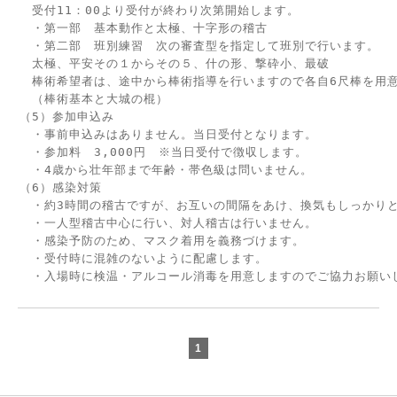
　受付11：00より受付が終わり次第開始します。

　・第一部　基本動作と太極、十字形の稽古

　・第二部　班別練習　次の審査型を指定して班別で行います。

　太極、平安その１からその５、什の形、撃砕小、最破

　棒術希望者は、途中から棒術指導を行いますので各自6尺棒を用意
　（棒術基本と大城の棍）

（5）参加申込み

　・事前申込みはありません。当日受付となります。

　・参加料　3,000円　※当日受付で徴収します。

　・4歳から壮年部まで年齢・帯色級は問いません。

（6）感染対策

　・約3時間の稽古ですが、お互いの間隔をあけ、換気もしっかりと
　・一人型稽古中心に行い、対人稽古は行いません。

　・感染予防のため、マスク着用を義務づけます。

　・受付時に混雑のないように配慮します。

　・入場時に検温・アルコール消毒を用意しますのでご協力お願い
1