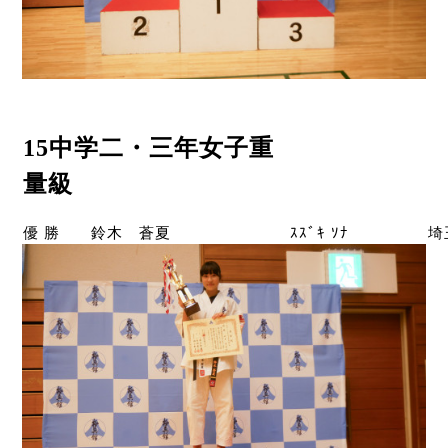
15中学二・三年女子重
量級
優 勝
鈴木 蒼夏
ｽｽﾞｷ ｿﾅ
埼