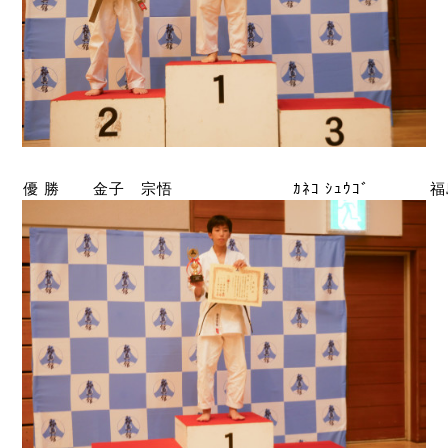
優 勝
金子 宗悟
ｶﾈｺ ｼｭｳｺﾞ
福