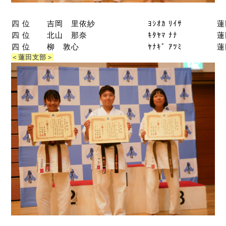
四 位
吉岡 里依紗
ﾖｼｵｶ ﾘｲｻ
蓮
四 位
北山 那奈
ｷﾀﾔﾏ ﾅﾅ
蓮
四 位
柳 敦心
ﾔﾅｷﾞ ｱﾂﾐ
蓮
＜蓮田支部＞