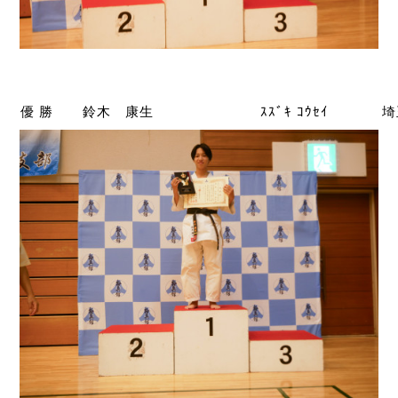
優 勝
鈴木 康生
ｽｽﾞｷ ｺｳｾｲ
埼