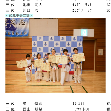
三 位
池田 莉人
ｲｹﾀﾞ ﾘﾋﾄ
武
三 位
川口 凛
ｶﾜｸﾞﾁ ﾘﾝ
武
＜武蔵中央支部＞
三 位
星 快龍
ﾎｼ ｶｲﾘ
福
三 位
西山 朋希
ﾆｼﾔﾏ ﾄﾓｷ
福