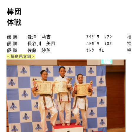
棒団
体戦
優 勝
愛澤 莉杏
ｱｲｻﾞﾜ ﾘｱﾝ
福
優 勝
長谷川 美風
ﾊｾｶﾞﾜ ﾐｶｻ
福
優 勝
佐藤 紗英
ｻﾄｳ ｻｴ
福
＜福島県支部＞