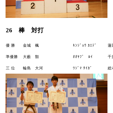
26 棒 対打
優 勝
金城 楓
ｷﾝｼﾞｮｳ ｶｴﾃﾞ
蓮
準優勝
大藪 類
ｵｵﾔﾌﾞ ﾙｲ
千
三 位
輪島 大河
ﾜｼﾞﾏ ﾀｲｶﾞ
総