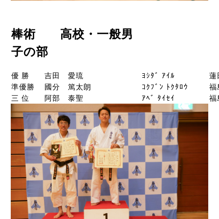
棒術 高校・一般男
子の部
優 勝
吉田 愛琉
ﾖｼﾀﾞ ｱｲﾙ
蓮
準優勝
國分 篤太朗
ｺｸﾌﾞﾝ ﾄｸﾀﾛｳ
福
三 位
阿部 泰聖
ｱﾍﾞ ﾀｲｾｲ
福