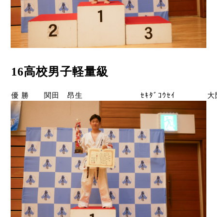
16高校男子軽量級
優 勝
関田 昂生
ｾｷﾀﾞｺｳｾｲ
大