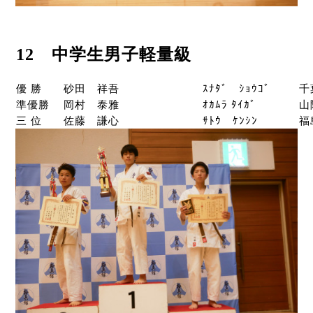
12 中学生男子軽量級
優 勝
砂田 祥吾
ｽﾅﾀﾞ ｼｮｳｺﾞ
千
準優勝
岡村 泰雅
ｵｶﾑﾗ ﾀｲｶﾞ
山
三 位
佐藤 謙心
ｻﾄｳ ｹﾝｼﾝ
福