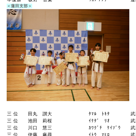
＜蓮田支部＞
三 位
田丸 讃大
ﾀﾏﾙ ﾄｷﾀ
武
三 位
池田 莉桜
ｲｹﾀﾞ ﾘｵ
武
三 位
川口 慧三
ｶﾜｸﾞﾁ ｹｲｿﾞｳ
武
三 位
伊藤 麻尋
ｲﾄｳ ﾏﾋﾛ
武