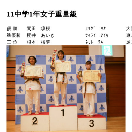
11中学1年女子重量級
優 勝
関田 凜桜
ｾｷﾀﾞ ﾘｵ
大
準優勝
櫻井 あいき
ｻｸﾗｲ ｱｲｷ
東
三 位
根本 桜夢
ﾈﾓﾄ ﾗﾑ
足