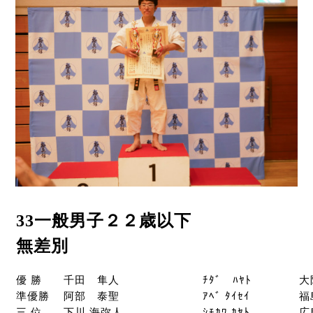
33一般男子２２歳以下
無差別
優 勝
千田 隼人
ﾁﾀﾞ ﾊﾔﾄ
大
準優勝
阿部 泰聖
ｱﾍﾞ ﾀｲｾｲ
福
三 位
下川 海弥人
ｼﾓｶﾜ ｶﾔﾄ
広