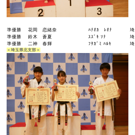
準優勝
花岡 恋緒奈
ﾊﾅｵｶ ﾚｵﾅ
埼
準優勝
鈴木 蒼夏
ｽｽﾞｷ ｿﾅ
埼
準優勝
二神 春輝
ﾌﾀｶﾞﾐ ﾊﾙｷ
埼
＜埼玉県北支部＞