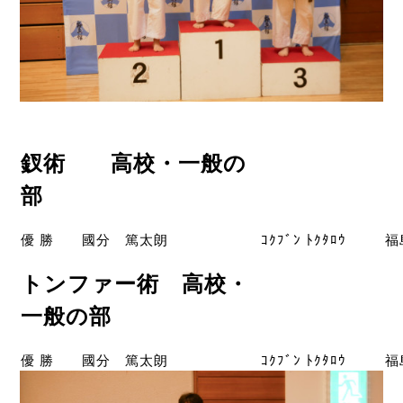
釵術 高校・一般の
部
優 勝
國分 篤太朗
ｺｸﾌﾞﾝ ﾄｸﾀﾛｳ
福
トンファー術 高校・
一般の部
優 勝
國分 篤太朗
ｺｸﾌﾞﾝ ﾄｸﾀﾛｳ
福