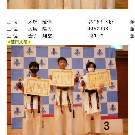
三 位
木塚 琉惺
ｷﾂﾞｶ ﾘｭｳｾｲ
蓮
三 位
大島 陽向
ｵｵｼﾏ ﾋﾅﾀ
蓮
三 位
金子 翔空
ｶﾈｺ ﾄﾜ
蓮
＜蓮田支部＞