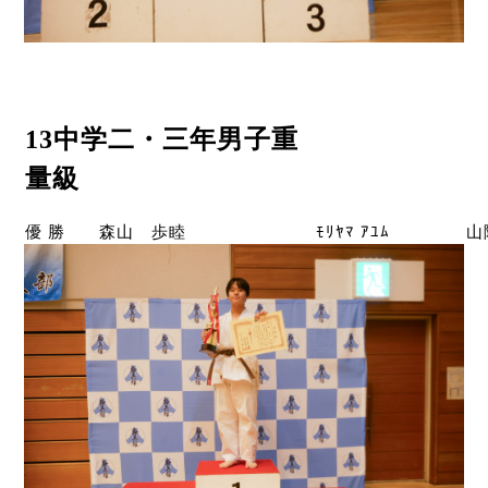
13中学二・三年男子重
量級
優 勝
森山 歩睦
ﾓﾘﾔﾏ ｱﾕﾑ
山