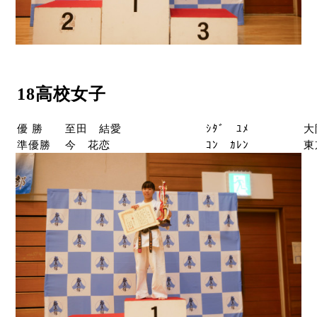
18高校女子
優 勝
至田 結愛
ｼﾀﾞ ﾕﾒ
大
準優勝
今 花恋
ｺﾝ ｶﾚﾝ
東