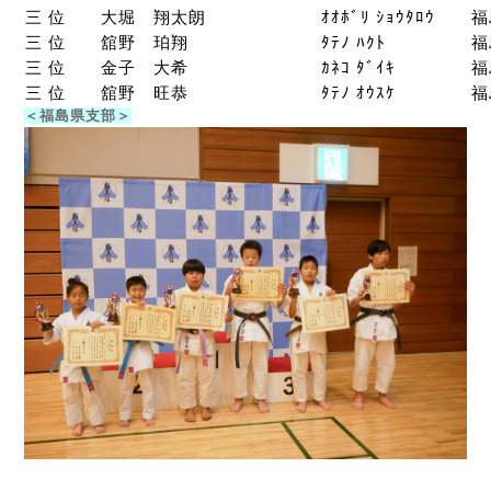
三 位
大堀 翔太朗
ｵｵﾎﾞﾘ ｼｮｳﾀﾛｳ
福
三 位
舘野 珀翔
ﾀﾃﾉ ﾊｸﾄ
福
三 位
金子 大希
ｶﾈｺ ﾀﾞｲｷ
福
三 位
舘野 旺恭
ﾀﾃﾉ ｵｳｽｹ
福
＜福島県支部＞