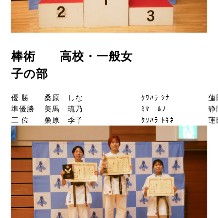
棒術 高校・一般女
子の部
優 勝
桑原 しな
ｸﾜﾊﾗ ｼﾅ
蓮
準優勝
美馬 琉乃
ﾐﾏ ﾙﾉ
静
三 位
桑原 季子
ｸﾜﾊﾗ ﾄｷﾈ
蓮