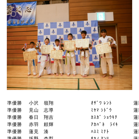
準優勝
小沢 嶺翔
ｵｻﾞﾜ ﾚﾝﾄ
蓮
準優勝
見山 志導
ﾐﾔﾏ ｼﾄﾞｳ
蓮
準優勝
春日 翔吉
ｶｽｶﾞ ｼｮｳｷﾁ
蓮
準優勝
赤羽 頼輝
ｱｶﾊﾞﾈ ﾗｲｷ
蓮
準優勝
蓮見 湊
ﾊｽﾐ ﾐﾅﾄ
蓮
準優勝
坂野 杏梨
ｻｶﾉ ｱﾝﾘ
蓮