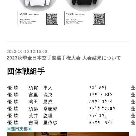
2023-10-10 12:16:00
2023秋季全日本空手道選手権大会 大会結果について
団体戦組手
優 勝
須賀 隼人
ｽｶﾞ ﾊﾔﾄ
蓮
優 勝
宮里 琉央
ﾐﾔｻﾞﾄ ﾙｵﾝ
蓮
優 勝
濵田 晃成
ﾊﾏﾀﾞ ｺｳｾｲ
蓮
優 勝
須藤 拳志郎
ｽﾄﾞｳ ｹﾝｼﾛｳ
蓮
優 勝
荒井 悠理
ｱﾗｲ ﾕｳﾘ
蓮
優 勝
吉岡 里依紗
ﾖｼｵｶ ﾘｲｻ
蓮
＜蓮田支部＞