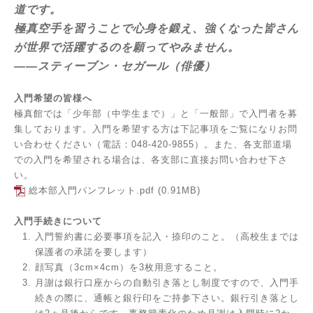
道です。
極真空手を習うことで心身を鍛え、強くなった皆さん
が世界で活躍するのを願ってやみません。
――スティーブン・セガール（俳優）
入門希望の皆様へ
極真館では「少年部（中学生まで）」と「一般部」で入門者を募
集しております。入門を希望する方は下記事項をご覧になりお問
い合わせください（電話：048-420-9855）。また、各支部道場
での入門を希望される場合は、
各支部
に直接お問い合わせ下さ
い。
総本部入門パンフレット.pdf
(0.91MB)
入門手続きについて
入門誓約書に必要事項を記入・捺印のこと。（高校生までは
保護者の承諾を要します）
顔写真（3cm×4cm）を3枚用意すること。
月謝は銀行口座からの自動引き落とし制度ですので、入門手
続きの際に、通帳と銀行印をご持参下さい。銀行引き落とし