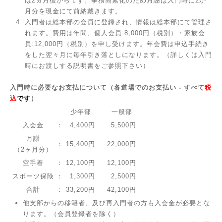
は2ヵ月後からです。事務簡素化のため月謝は入門時に2か
月分を現金にて前納戴きます。
入門者は総本部の会員に登録され、情報は総本部にて管理さ
れます。費用は年間、個人会員:8,000円（税別）・家族会
員:12,000円（税別）を申し受けます。年会費は申込手続き
をした翌々月に毎年引き落としになります。（詳しくは入門
時にお渡しする説明書をご参照下さい）
入門時に必要なお支払について（各道場でのお支払い - すべて
税
込
です
）
少年部
一般部
入会金
：
4,400円
5,500円
月謝
：
15,400円
22,000円
（2ヶ月分）
空手着
：
12,100円
12,100円
スポーツ保険
：
1,300円
2,500円
合計
：
33,200円
42,100円
他支部からの移籍者、及び再入門者の方も入会金が必要とな
ります。（会員登録者を除く）