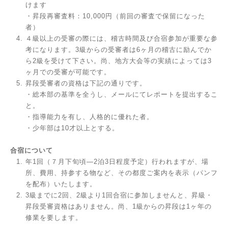
けます
・昇段再審査料：10,000円（前回の審査で保留になった
者）
４級以上の受審の際には、稽古時間及び合宿参加が重要な参
考になります。3級からの受審者は6ヶ月の稽古に励んでか
ら2級を受けて下さい。尚、地方大会等の実績によっては3
ヶ月での受審が可能です。
昇段受審者の資格は下記の通りです。
・総本部の基準を全うし、メールにてレポートを提出するこ
と。
・指導能力を有し、人格的に優れた者。
・少年部は10才以上とする。
合宿について
年1回（７月下旬頃―2泊3日程度予定）行われますが、場
所、費用、持参する物など、その都度ご案内を表示（パンフ
を配布）いたします。
3級までに2回、2級より1回合宿に参加しませんと、昇級・
昇段受審資格はありません。尚、1級からの昇段は1ヶ年の
修業を要します。