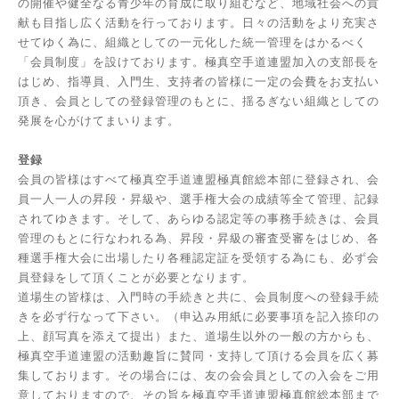
の開催や健全なる青少年の育成に取り組むなど、地域社会への貢
献も目指し広く活動を行っております。日々の活動をより充実さ
せてゆく為に、組織としての一元化した統一管理をはかるべく
「会員制度」を設けております。極真空手道連盟加入の支部長を
はじめ、指導員、入門生、支持者の皆様に一定の会費をお支払い
頂き、会員としての登録管理のもとに、揺るぎない組織としての
発展を心がけてまいります。
登録
会員の皆様はすべて極真空手道連盟極真館総本部に登録され、会
員一人一人の昇段・昇級や、選手権大会の成績等全て管理、記録
されてゆきます。そして、あらゆる認定等の事務手続きは、会員
管理のもとに行なわれる為、昇段・昇級の審査受審をはじめ、各
種選手権大会に出場したり各種認定証を受領する為にも、必ず会
員登録をして頂くことが必要となります。
道場生の皆様は、入門時の手続きと共に、会員制度への登録手続
きを必ず行なって下さい。（申込み用紙に必要事項を記入捺印の
上、顔写真を添えて提出）また、道場生以外の一般の方からも、
極真空手道連盟の活動趣旨に賛同・支持して頂ける会員を広く募
集しております。その場合には、友の会会員としての入会をご用
意しておりますので、その旨を極真空手道連盟極真館総本部まで