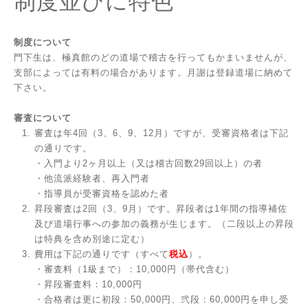
制度並びに特色
制度について
門下生は、極真館のどの道場で稽古を行ってもかまいませんが、
支部によっては有料の場合があります。月謝は登録道場に納めて
下さい。
審査について
審査は年4回（3、6、9、12月）ですが、受審資格者は下記
の通りです。
・入門より2ヶ月以上（又は稽古回数29回以上）の者
・他流派経験者、再入門者
・指導員が受審資格を認めた者
昇段審査は2回（3、9月）です。昇段者は1年間の指導補佐
及び道場行事への参加の義務が生じます。（二段以上の昇段
は特典を含め別途に定む）
費用は下記の通りです（すべて
税込
）。
・審査料（1級まで）：10,000円（帯代含む）
・昇段審査料：10,000円
・合格者は更に初段：50,000円、弐段：60,000円を申し受