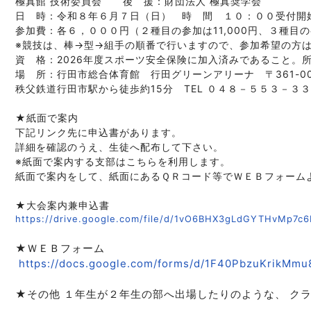
極真館 技術委員会　　後　援：財団法人 極真奨学会

日　時：令和８年６月７日（日）　時　間　１０：００受付開始
参加費：各６，０００円（２種目の参加は11,000円、３種目の参
※競技は、棒→型→組手の順番で行いますので、参加希望の方は
資　格：2026年度スポーツ安全保険に加入済みであること。
場　所：行田市総合体育館　行田グリーンアリーナ　〒361-006
秩父鉄道行田市駅から徒歩約15分　TEL ０４８－５５３－３３
★紙面で案内

下記リンク先に申込書があります。

詳細を確認のうえ、生徒へ配布して下さい。

※紙面で案内する支部はこちらを利用します。

紙面で案内をして、紙面にあるＱＲコード等でＷＥＢフォームよ
★大会案内兼申込書
https://drive.google.com/file/d/1vO6BHX3gLdGYTHvMp7
★ＷＥＢフォーム
https://docs.google.com/forms/d/1F40PbzuKrikM
★その他 １年生が２年生の部へ出場したりのような、 ク