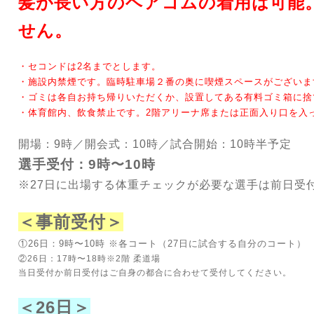
髪が長い方のヘアゴムの着用は可能
せん。
・セコンドは2名までとします。
・施設内禁煙です。臨時駐車場２番の奥に喫煙スペースがございま
・ゴミは各自お持ち帰りいただくか、設置してある有料ゴミ箱に捨
・体育館内、飲食禁止です。2階アリーナ席または正面入り口を入
開場：9時／開会式：10時／試合開始：10時半予定
選手受付：9時〜10時
※27日に出場する体重チェックが必要な選手は前日受
＜事前受付＞
①26
日：9時〜10時 ※
各コート（27日に試合する自分のコート）
②26日：17時〜18時※2階 柔道場
当日受付か前日受付はご自身の都合に合わせて受付してください。
＜26日＞