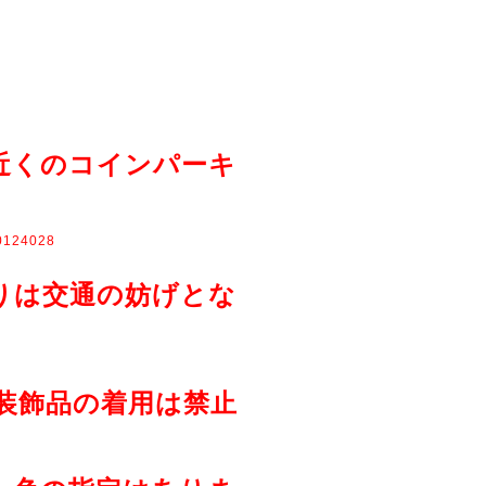
近くのコインパーキ
00124028
りは交通の妨げとな
装飾品の着用は禁止