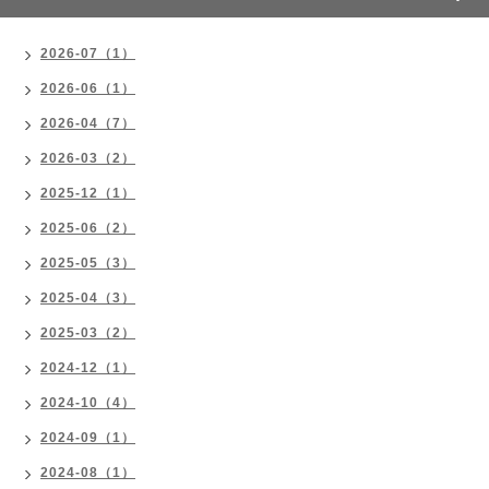
2026-07（1）
2026-06（1）
2026-04（7）
2026-03（2）
2025-12（1）
2025-06（2）
2025-05（3）
2025-04（3）
2025-03（2）
2024-12（1）
2024-10（4）
2024-09（1）
2024-08（1）