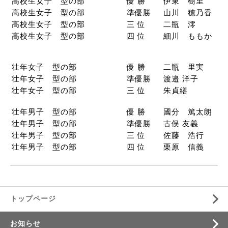
高校生女子 型の部
優 勝
伊東 樹里
高校生女子 型の部
準優勝
山川 穂乃香
高校生女子 型の部
三 位
二瓶 澪
高校生女子 型の部
四 位
細川 ももか
壮年女子 型の部
優 勝
二瓶 里実
壮年女子 型の部
準優勝
渡邉 洋子
壮年女子 型の部
三 位
朱貞繕
壮年男子 型の部
優 勝
國分 篤太朗
壮年男子 型の部
準優勝
古俣 友義
壮年男子 型の部
三 位
佐藤 浩行
壮年男子 型の部
四 位
栗原 信義
トップページ
お知らせ