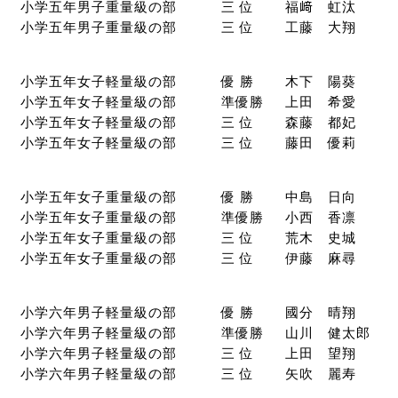
小学五年男子重量級の部
三 位
福﨑 虹汰
小学五年男子重量級の部
三 位
工藤 大翔
小学五年女子軽量級の部
優 勝
木下 陽葵
小学五年女子軽量級の部
準優勝
上田 希愛
小学五年女子軽量級の部
三 位
森藤 都妃
小学五年女子軽量級の部
三 位
藤田 優莉
小学五年女子重量級の部
優 勝
中島 日向
小学五年女子重量級の部
準優勝
小西 香凛
小学五年女子重量級の部
三 位
荒木 史城
小学五年女子重量級の部
三 位
伊藤 麻尋
小学六年男子軽量級の部
優 勝
國分 晴翔
小学六年男子軽量級の部
準優勝
山川 健太郎
小学六年男子軽量級の部
三 位
上田 望翔
小学六年男子軽量級の部
三 位
矢吹 麗寿