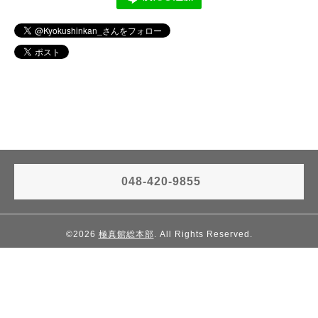
048-420-9855
©2026
極真館総本部
. All Rights Reserved.