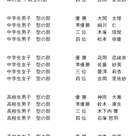
中学生男子 型の部
優 勝
大関 太惺
中学生男子 型の部
準優勝
細川 仁
中学生男子 型の部
三 位
木塚 琉惺
中学生男子 型の部
四 位
松本 弥優
中学生女子 型の部
優 勝
花岡 恋緒奈
中学生女子 型の部
準優勝
佐藤 紗英
中学生女子 型の部
三 位
愛澤 莉杏
中学生女子 型の部
四 位
吉岡 里依紗
高校生男子 型の部
優 勝
神田 大雅
高校生男子 型の部
準優勝
鈴木 康生
高校生男子 型の部
三 位
木下内 響
高校生男子 型の部
四 位
石塚 想羽