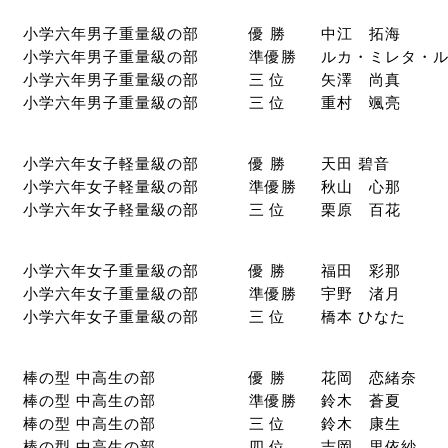
小学六年男子重量級の部
優 勝
中江 拓海
小学六年男子重量級の部
準優勝
ルカ・ミレタ・
小学六年男子重量級の部
三 位
矢澤 尚真
小学六年男子重量級の部
三 位
重村 颯亮
小学六年女子軽量級の部
優 勝
天田 碧音
小学六年女子軽量級の部
準優勝
秋山 心那
小学六年女子軽量級の部
三 位
栗原 百花
小学六年女子重量級の部
優 勝
福田 彩那
小学六年女子重量級の部
準優勝
宇野 渚月
小学六年女子重量級の部
三 位
橋本 ひなた
棒の型 中高生の部
優 勝
花岡 恋緒奈
棒の型 中高生の部
準優勝
鈴木 蒼夏
棒の型 中高生の部
三 位
鈴木 康生
棒の型 中高生の部
四 位
吉岡 里依紗