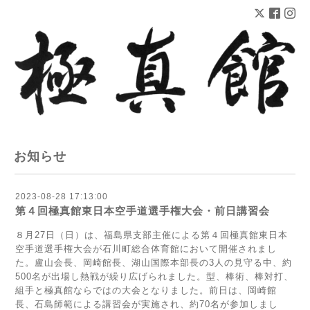
お知らせ
2023-08-28 17:13:00
第４回極真館東日本空手道選手権大会・前日講習会
８月27日（日）は、福島県支部主催による第４回極真館東日本
空手道選手権大会が石川町総合体育館において開催されまし
た。盧山会長、岡崎館長、湖山国際本部長の3人の見守る中、約
500名が出場し熱戦が繰り広げられました。型、棒術、棒対打、
組手と極真館ならではの大会となりました。前日は、岡崎館
長、石島師範による講習会が実施され、約70名が参加しまし