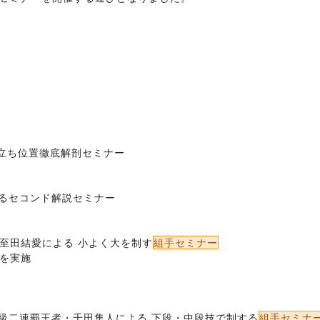
の立ち位置徹底解剖セミナー 
げるセコンド解説セミナー 
・至田結愛による 小よく大を制す
組手セミナー
を実施 
中量級二連覇王者・千田隼人による 下段・中段技で制する
組手セミナ