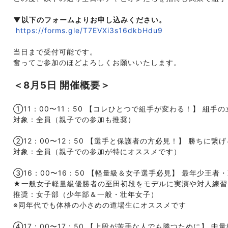
▼以下のフォームよりお申し込みください。
https://forms.gle/T7EVXi3s16dkbHdu9
当日まで受付可能です。

奮ってご参加のほどよろしくお願いいたします。
＜8月5日 開催概要＞
①11：00〜11：50 【コレひとつで組手が変わる！】 組手
対象：全員（親子での参加も推奨） 
②12：00〜12：50 【選手と保護者の方必見！】 勝ちに繋
対象：全員（親子での参加が特にオススメです） 
③16：00〜16：50 【軽量級＆女子選手必見】 最年少王者
★一般女子軽量級優勝者の至田初段をモデルに実演や対人練習
推奨：女子部（少年部＆一般・壮年女子）　
※同年代でも体格の小さめの道場生にオススメです 
④17：00〜17：50 【上段が苦手な人でも勝つために】 