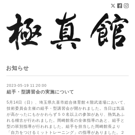
お知らせ
2023-05-19 11:20:00
組手・型講習会の実施について
5月14日（日）、埼玉県久喜市総合体育館４階武道場において、
技術委員会主催の組手・型講習会が開かれました。当日は気温
が高かったにもかかわらず５０名以上の参加があり、熱気あふ
れる稽古が行われました。岡崎館長の全体指導のあと、組手と
型の班別指導が行われました。組手を担当した岡崎館長より
「自力をつけるミットトレーニング」の指導がありました。２