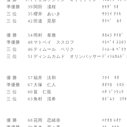
準優勝
39
関田 凜桜
ｾｷﾀﾞ ﾘｵ
三 位
35
櫻井 あいき
ｻｸﾗｲ ｱｲｷ
三 位
42
田邉 晃那
ﾀﾅﾍﾞ ﾙﾅ
優 勝
54
岡村 泰雅
ｵｶﾑﾗ ﾀｲｶﾞ
準優勝
48
マトベイ ススロフ
ﾏﾄﾍﾞｲ ｽｽﾛﾌ
三 位
46
ティムール ベリク
ﾃｨﾑｰﾙ ﾍﾞﾘｸ
三 位
51
ディンムカムド オリンバッサー
ﾃﾞｨﾝﾑｶﾑﾄﾞ 
優 勝
57
福井 汰和
ﾌｸｲ ﾀｵ
準優勝
67
大塚 仁人
ｵｵﾂｶ ﾋﾛﾄ
三 位
60
畠 仁龍
ﾊﾀ ｼﾞﾝﾘｭｳ
三 位
63
角村 滉希
ｶﾄﾞﾑﾗ ｺｳｷ
優 勝
68
花岡 恋緒奈
ﾊﾅｵｶ ﾚｵﾅ