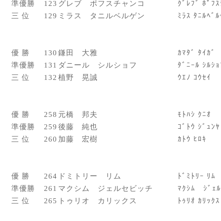
準優勝
123
グレブ ポフスチャンコ
ｸﾞﾚﾌﾞ ﾎﾟﾌｽ
三 位
129
ミラス タニルベルゲン
ﾐﾗｽ ﾀﾆﾙﾍﾞﾙ
優 勝
130
鎌田 大雅
ｶﾏﾀﾞ ﾀｲｶﾞ
準優勝
131
ダニール シルショフ
ﾀﾞﾆｰﾙ ｼﾙｼｮ
三 位
132
植野 晃誠
ｳｴﾉ ｺｳｾｲ
優 勝
258
元橋 邦夫
ﾓﾄﾊｼ ｸﾆｵ
準優勝
259
後藤 純也
ｺﾞﾄｳ ｼﾞｭﾝﾔ
三 位
260
加藤 宏樹
ｶﾄｳ ﾋﾛｷ
優 勝
264
ドミトリー リム
ﾄﾞﾐﾄﾘｰ ﾘﾑ
準優勝
261
マクシム ジェルセビッチ
ﾏｸｼﾑ ｼﾞｪﾙ
三 位
265
トゥリオ カリックス
ﾄｩﾘｵ ｶﾘｯｸｽ