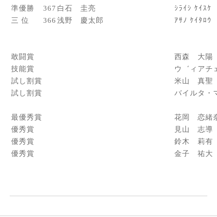
準優勝
367
白石 圭亮
ｼﾗｲｼ ｹｲｽｹ
三 位
366
浅野 慶太郎
ｱｻﾉ ｹｲﾀﾛｳ
敢闘賞
西森 大陽
技能賞
ウ゛ィアチ
試し割賞
米山 真聖
試し割賞
バイルタ・
最優秀賞
花岡 恋緒
優秀賞
見山 志導
優秀賞
鈴木 莉有
優秀賞
金子 祐大