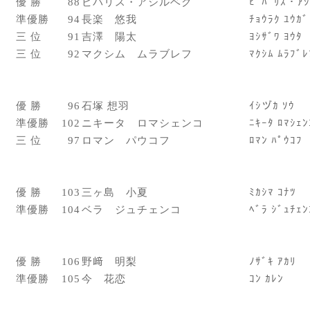
優 勝
88
ビバリス・アシルベク
ﾋﾞﾊﾞﾘｽ・ｱｼ
準優勝
94
長楽 悠我
ﾁｮｳﾗｸ ﾕｳｶﾞ
三 位
91
吉澤 陽太
ﾖｼｻﾞﾜ ﾖｳﾀ
三 位
92
マクシム ムラブレフ
ﾏｸｼﾑ ﾑﾗﾌﾞﾚ
優 勝
96
石塚 想羽
ｲｼヅｶ ｿｳ
準優勝
102
ニキータ ロマシェンコ
ﾆｷｰﾀ ﾛﾏｼｪﾝ
三 位
97
ロマン パウコフ
ﾛﾏﾝ ﾊﾟｳｺﾌ
優 勝
103
三ヶ島 小夏
ﾐｶｼﾏ ｺﾅﾂ
準優勝
104
ベラ ジュチェンコ
ﾍﾞﾗ ｼﾞｭﾁｪﾝ
優 勝
106
野﨑 明梨
ﾉｻﾞｷ ｱｶﾘ
準優勝
105
今 花恋
ｺﾝ ｶﾚﾝ