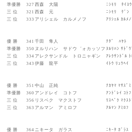
準優勝
327
西森 大陽
ﾆｼﾓﾘ ﾀｲﾖｳ
三 位
321
西森 元
ﾆｼﾓﾘ ｹﾞﾝ
三 位
333
アリシェル カルメノフ
ｱﾘｼｪﾙ ｶﾙﾒﾉ
優 勝
341
千田 隼人
ﾁﾀﾞ ﾊﾔﾄ
準優勝
350
ヌルリハン サドウ゛ォカッソフ
ﾇﾙﾘﾊﾝ ｻﾄﾞ
三 位
334
アレクサンドル トロニャギン
ｱﾚｸｻﾝﾄﾞﾙ ﾄ
三 位
343
伊藤 龍平
ｲﾄｳ ﾘｭｳﾍｲ
優 勝
351
中山 正純
ﾅｶﾔﾏ ﾏｻｽﾞﾐ
準優勝
360
アンドレイ コトフ
ｱﾝﾄﾞﾚｲ ｺﾄﾌ
三 位
356
リスベク マクストフ
ﾘｽﾍﾞｸ ﾏｸｽﾄ
三 位
363
アルマン アミロフ
ｱﾙﾏﾝ ｱﾐﾛﾌ
優 勝
364
ニキータ ガラス
ﾆｷｰﾀ ｶﾞﾗｽ