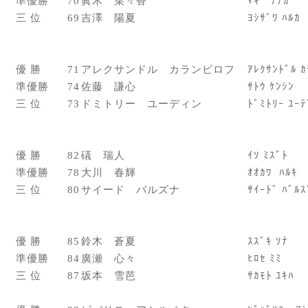
準優勝
70
眞木 菜々香
ﾏｷ ﾅﾅｶ
三 位
69
吉澤 陽夏
ﾖｼｻﾞﾜ ﾊﾙｶ
優 勝
71
アレクサンドル カランビロフ
ｱﾚｸｻﾝﾄﾞﾙ ｶ
準優勝
74
佐藤 謙心
ｻﾄｳ ｹﾝｼﾝ
三 位
73
ドミトリー ユーディン
ﾄﾞﾐﾄﾘｰ ﾕｰﾃ
優 勝
82
礒 瑞人
ｲｿ ﾐｽﾞﾄ
準優勝
78
大川 春輝
ｵｵｶﾜ ﾊﾙｷ
三 位
80
サイード バルズナ
ｻｲｰﾄﾞ ﾊﾞﾙｽ
優 勝
85
鈴木 蒼夏
ｽｽﾞｷ ｿﾅ
準優勝
84
廣瀬 心々
ﾋﾛｾ ﾐﾐ
三 位
87
坂本 雪芭
ｻｶﾓﾄ ﾕｷﾊ