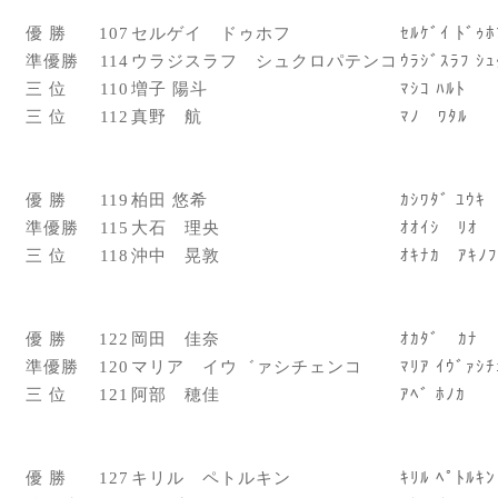
優 勝
107
セルゲイ ドゥホフ
ｾﾙｹﾞｲ ﾄﾞｩﾎ
準優勝
114
ウラジスラフ シュクロパテンコ
ｳﾗｼﾞｽﾗﾌ ｼｭ
三 位
110
増子 陽斗
ﾏｼｺ ﾊﾙﾄ
三 位
112
真野 航
ﾏﾉ ﾜﾀﾙ
優 勝
119
柏田 悠希
ｶｼﾜﾀﾞ ﾕｳｷ
準優勝
115
大石 理央
ｵｵｲｼ ﾘｵ
三 位
118
沖中 晃敦
ｵｷﾅｶ ｱｷﾉﾌ
優 勝
122
岡田 佳奈
ｵｶﾀﾞ ｶﾅ
準優勝
120
マリア イウ゛ァシチェンコ
ﾏﾘｱ ｲｳﾞｧｼﾁ
三 位
121
阿部 穂佳
ｱﾍﾞ ﾎﾉｶ
優 勝
127
キリル ペトルキン
ｷﾘﾙ ﾍﾟﾄﾙｷﾝ