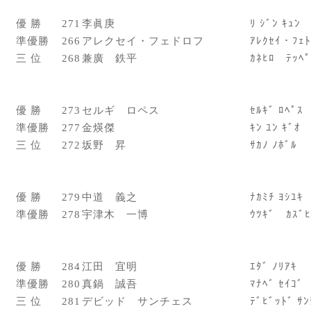
優 勝
271
李眞庚
ﾘ ｼﾞﾝ ｷｭﾝ
準優勝
266
アレクセイ・フェドロフ
ｱﾚｸｾｲ・ﾌｪﾄ
三 位
268
兼廣 鉄平
ｶﾈﾋﾛ ﾃｯﾍﾟ
優 勝
273
セルギ ロペス
ｾﾙｷﾞ ﾛﾍﾟｽ
準優勝
277
金煐傑
ｷﾝ ﾕﾝ ｷﾞｵ
三 位
272
坂野 昇
ｻｶﾉ ﾉﾎﾞﾙ
優 勝
279
中道 義之
ﾅｶﾐﾁ ﾖｼﾕｷ
準優勝
278
宇津木 一博
ｳﾂｷﾞ ｶｽﾞﾋ
優 勝
284
江田 宜明
ｴﾀﾞ ﾉﾘｱｷ
準優勝
280
真鍋 誠吾
ﾏﾅﾍﾞ ｾｲｺﾞ
三 位
281
デビッド サンチェス
ﾃﾞﾋﾞｯﾄﾞ ｻﾝ