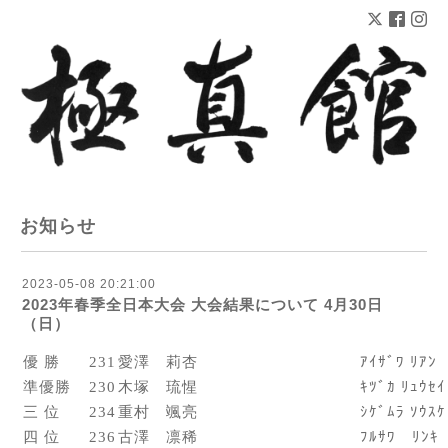
お知らせ
2023-05-08 20:21:00
2023年春季全日本大会 大会結果について 4月30日
（日）
優 勝
231
愛澤 莉杏
ｱｲｻﾞﾜ ﾘｱﾝ
準優勝
230
木塚 琉惺
ｷﾂﾞｶ ﾘｭｳｾｲ
三 位
234
重村 颯亮
ｼｹﾞﾑﾗ ｿｳｽｹ
四 位
236
古澤 凛稀
ﾌﾙｻﾜ ﾘﾝｷ