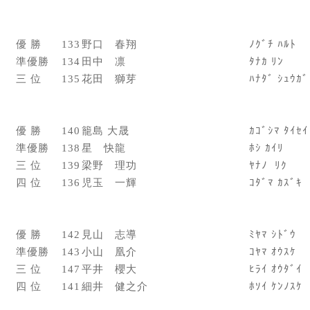
優 勝
133
野口 春翔
ﾉｸﾞﾁ ﾊﾙﾄ
準優勝
134
田中 凛
ﾀﾅｶ ﾘﾝ
三 位
135
花田 獅芽
ﾊﾅﾀﾞ ｼｭｳｶﾞ
優 勝
140
籠島 大晟
ｶｺﾞｼﾏ ﾀｲｾｲ
準優勝
138
星 快龍
ﾎｼ ｶｲﾘ
三 位
139
梁野 理功
ﾔﾅﾉ ﾘｸ
四 位
136
児玉 一輝
ｺﾀﾞﾏ ｶｽﾞｷ
優 勝
142
見山 志導
ﾐﾔﾏ ｼﾄﾞｳ
準優勝
143
小山 凰介
ｺﾔﾏ ｵｳｽｹ
三 位
147
平井 櫻大
ﾋﾗｲ ｵｳﾀﾞｲ
四 位
141
細井 健之介
ﾎｿｲ ｹﾝﾉｽｹ