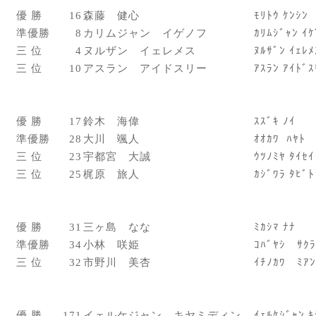
優 勝
16
森藤 健心
ﾓﾘﾄｳ ｹﾝｼﾝ
準優勝
8
カリムジャン イゲノフ
ｶﾘﾑｼﾞｬﾝ ｲｹ
三 位
4
ヌルザン イェレメス
ﾇﾙｻﾞﾝ ｲｪﾚﾒ
三 位
10
アスラン アイドスリー
ｱｽﾗﾝ ｱｲﾄﾞｽ
優 勝
17
鈴木 海偉
ｽｽﾞｷ ﾉｲ
準優勝
28
大川 颯人
ｵｵｶﾜ ﾊﾔﾄ
三 位
23
宇都宮 大誠
ｳﾂﾉﾐﾔ ﾀｲｾｲ
三 位
25
梶原 旅人
ｶｼﾞﾜﾗ ﾀﾋﾞﾄ
優 勝
31
三ヶ島 なな
ﾐｶｼﾏ ﾅﾅ
準優勝
34
小林 咲姫
ｺﾊﾞﾔｼ ｻｸﾗ
三 位
32
市野川 美杏
ｲﾁﾉｶﾜ ﾐｱﾝ
優 勝
171
イェルケジャン キヤミディン
ｲｪﾙｹｼﾞｬﾝ ｷ