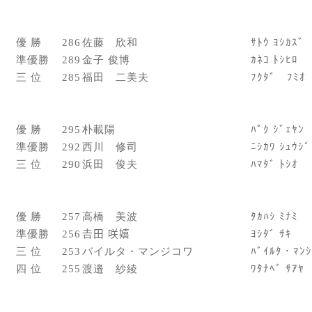
優 勝
286
佐藤 欣和
ｻﾄｳ ﾖｼｶｽﾞ
準優勝
289
金子 俊博
ｶﾈｺ ﾄｼﾋﾛ
三 位
285
福田 二美夫
ﾌｸﾀﾞ ﾌﾐｵ
優 勝
295
朴載陽
ﾊﾟｸ ｼﾞｪﾔﾝ
準優勝
292
西川 修司
ﾆｼｶﾜ ｼｭｳｼﾞ
三 位
290
浜田 俊夫
ﾊﾏﾀﾞ ﾄｼｵ
優 勝
257
高橋 美波
ﾀｶﾊｼ ﾐﾅﾐ
準優勝
256
𠮷田 咲嬉
ﾖｼﾀﾞ ｻｷ
三 位
253
バイルタ・マンジコワ
ﾊﾞｲﾙﾀ・ﾏﾝｼ
四 位
255
渡邉 紗綾
ﾜﾀﾅﾍﾞ ｻｱﾔ