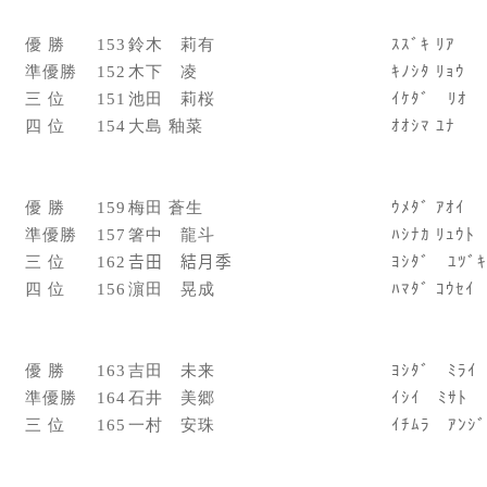
優 勝
153
鈴木 莉有
ｽｽﾞｷ ﾘｱ
準優勝
152
木下 凌
ｷﾉｼﾀ ﾘｮｳ
三 位
151
池田 莉桜
ｲｹﾀﾞ ﾘｵ
四 位
154
大島 釉菜
ｵｵｼﾏ ﾕﾅ
優 勝
159
梅田 蒼生
ｳﾒﾀﾞ ｱｵｲ
準優勝
157
箸中 龍斗
ﾊｼﾅｶ ﾘｭｳﾄ
三 位
162
𠮷田 結月季
ﾖｼﾀﾞ ﾕﾂﾞｷ
四 位
156
濵田 晃成
ﾊﾏﾀﾞ ｺｳｾｲ
優 勝
163
吉田 未来
ﾖｼﾀﾞ ﾐﾗｲ
準優勝
164
石井 美郷
ｲｼｲ ﾐｻﾄ
三 位
165
一村 安珠
ｲﾁﾑﾗ ｱﾝｼﾞ