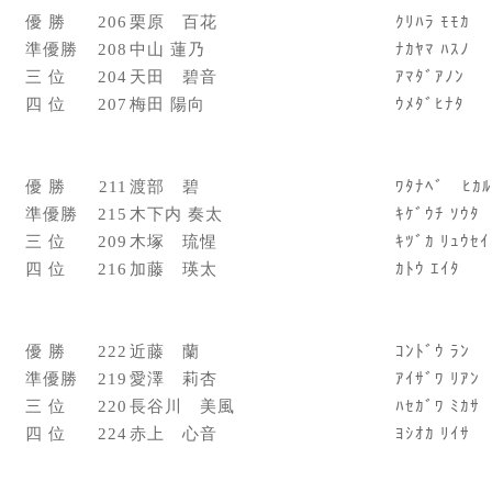
優 勝
206
栗原 百花
ｸﾘﾊﾗ ﾓﾓｶ
準優勝
208
中山 蓮乃
ﾅｶﾔﾏ ﾊｽﾉ
三 位
204
天田 碧音
ｱﾏﾀﾞｱﾉﾝ
四 位
207
梅田 陽向
ｳﾒﾀﾞﾋﾅﾀ
優 勝
211
渡部 碧
ﾜﾀﾅﾍﾞ ﾋｶﾙ
準優勝
215
木下内 奏太
ｷｹﾞｳﾁ ｿｳﾀ
三 位
209
木塚 琉惺
ｷﾂﾞｶ ﾘｭｳｾｲ
四 位
216
加藤 瑛太
ｶﾄｳ ｴｲﾀ
優 勝
222
近藤 蘭
ｺﾝﾄﾞｳ ﾗﾝ
準優勝
219
愛澤 莉杏
ｱｲｻﾞﾜ ﾘｱﾝ
三 位
220
長谷川 美風
ﾊｾｶﾞﾜ ﾐｶｻ
四 位
224
赤上 心音
ﾖｼｵｶ ﾘｲｻ