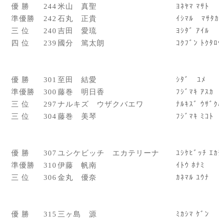
優 勝
244
米山 真聖
ﾖﾈﾔﾏ ﾏｻﾄ
準優勝
242
石丸 正貴
ｲｼﾏﾙ ﾏｻﾀｶ
三 位
240
吉田 愛琉
ﾖｼﾀﾞ ｱｲﾙ
四 位
239
國分 篤太朗
ｺｸﾌﾞﾝ ﾄｸﾀﾛ
優 勝
301
至田 結愛
ｼﾀﾞ ﾕﾒ
準優勝
300
藤巻 明日香
ﾌｼﾞﾏｷ ｱｽｶ
三 位
297
ナルキズ ウザクバエワ
ﾅﾙｷｽﾞ ｳｻﾞｸ
三 位
304
藤巻 美琴
ﾌｼﾞﾏｷ ﾐｺﾄ
優 勝
307
ユシケビッチ エカテリーナ
ﾕｼｹﾋﾞｯﾁ ｴｶ
準優勝
310
伊藤 帆南
ｲﾄｳ ﾎﾅﾐ
三 位
306
金丸 優奈
ｶﾈﾏﾙ ﾕｳﾅ
優 勝
315
三ヶ島 源
ﾐｶｼﾏ ｹﾞﾝ