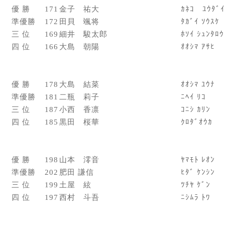
優 勝
171
金子 祐大
ｶﾈｺ ﾕｳﾀﾞｲ
準優勝
172
田貝 颯将
ﾀｶﾞｲ ｿｳｽｹ
三 位
169
細井 駿太郎
ﾎｿｲ ｼｭﾝﾀﾛｳ
四 位
166
大島 朝陽
ｵｵｼﾏ ｱｻﾋ
優 勝
178
大島 結菜
ｵｵｼﾏ ﾕｳﾅ
準優勝
181
二瓶 莉子
ﾆﾍｲ ﾘｺ
三 位
187
小西 香凛
ｺﾆｼ ｶﾘﾝ
四 位
185
黒田 桜華
ｸﾛﾀﾞｵｳｶ
優 勝
198
山本 澪音
ﾔﾏﾓﾄ ﾚｵﾝ
準優勝
202
肥田 謙信
ﾋﾀﾞ ｹﾝｼﾝ
三 位
199
土屋 絃
ﾂﾁﾔ ｹﾞﾝ
四 位
197
西村 斗吾
ﾆｼﾑﾗ ﾄﾜ