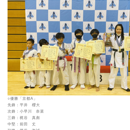
○優勝「京都A」
先鋒：平井 櫻大
次鋒：小早川 奈菜
三鋒：梶谷 真彪
中堅：前田 丈