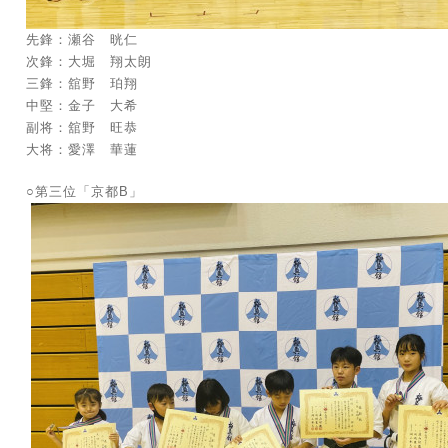
先鋒：瀬谷 晄仁
次鋒：大堀 翔太朗
三鋒：舘野 珀翔
中堅：金子 大希
副将：舘野 旺恭
大将：愛澤 華蓮
○第三位「京都B」