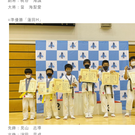
副将：梶谷 海誠
大将：畠 海梨愛
○準優勝「蓮田H」
先鋒：見山 志導
次鋒：濵田 晃成