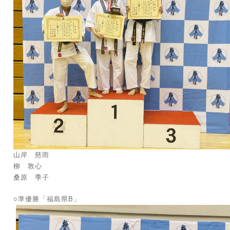
山岸 慈雨
柳 敦心
桑原 季子
○準優勝「福島県B」