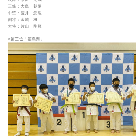
三鋒：大島 朝陽
中堅：荒井 悠理
副将：金城 楓
大将：片山 剛輝
○第三位「福島県」