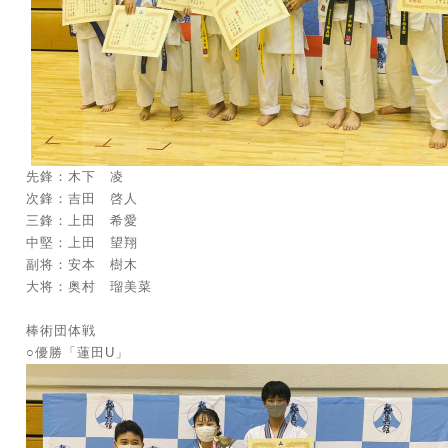
先鋒：木下 凌
次鋒：吉田 啓人
三鋒：上田 希愛
中堅：上田 望翔
副将：安本 樹木
大将：奥村 瑠美菜
棒術団体戦
○優勝「蓮田U」