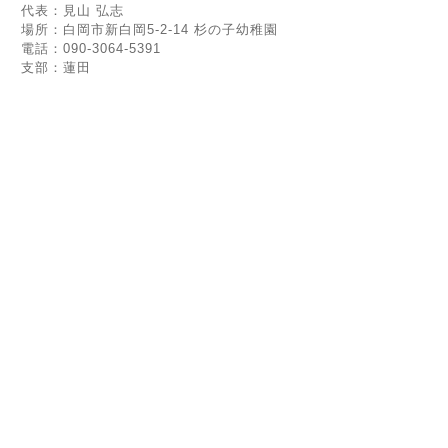
代表：見山 弘志
場所：白岡市新白岡5-2-14 杉の子幼稚園
電話：090-3064-5391
支部：蓮田