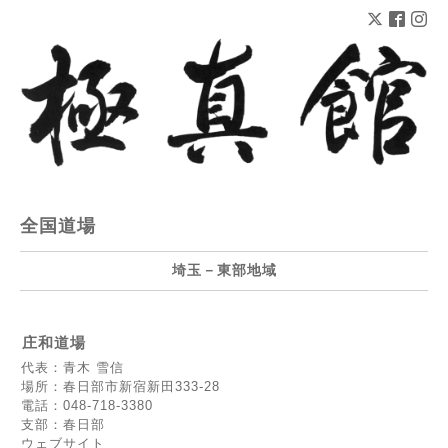
全国道場
埼玉－東部地域
庄和道場
代表：青木 雪信
場所：春日部市新宿新田333-28
電話：048-718-3380
支部：春日部
ウェブサイト