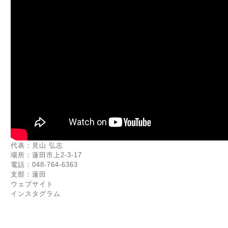
代表：見山 弘志
場所：蓮田市上2-3-17
電話：048-764-6363
支部：蓮田
ウェブサイト
インスタグラム