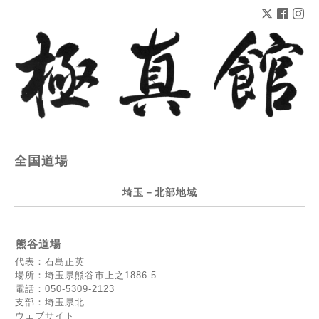
全国道場
埼玉－北部地域
熊谷道場
代表：石島正英
場所：埼玉県熊谷市上之1886-5
電話：050-5309-2123
支部：埼玉県北
ウェブサイト