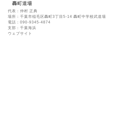
轟町道場
代表：仲村 正典
場所：千葉市稲毛区轟町3丁目5-14 轟町中学校武道場
電話：090-9345-4874
支部：千葉海浜
ウェブサイト