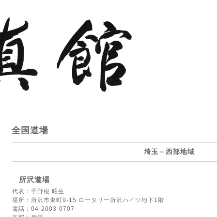
全国道場
埼玉－西部地域
所沢道場
代表：千野根 昭生
場所：所沢市東町9-15 ロータリー所沢ハイツ地下1階
電話：04-2003-0707