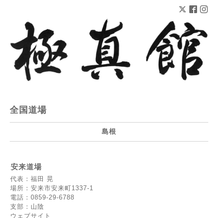
全国道場
島根
安来道場
代表：福田 晃
場所：安来市安来町1337-1
電話：0859-29-6788
支部：山陰
ウェブサイト