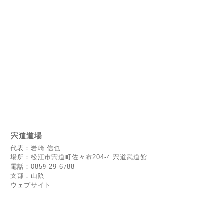
宍道道場
代表：岩崎 信也
場所：松江市宍道町佐々布204-4 宍道武道館
電話：0859-29-6788
支部：山陰
ウェブサイト