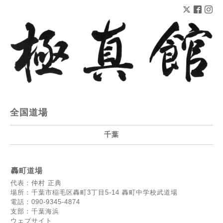
全国道場
千葉
轟町道場
代表：仲村 正典
場所：千葉市稲毛区轟町3丁目5-14 轟町中学校武道場
電話：090-9345-4874
支部：千葉海浜
ウェブサイト