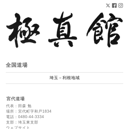
全国道場
埼玉－利根地域
宮代道場
代表：田森 勉
場所：宮代町字和戸1834
電話：0480-44-3334
支部：埼玉東支部
ウェブサイト