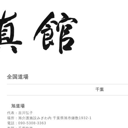
全国道場
千葉
旭道場
代表：吉川弘子
場所：旭介護施設みぎわ内 千葉県旭市鎌数1932-1
電話：090-5308-3363