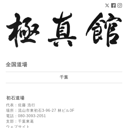
全国道場
千葉
初石道場
代表：佐藤 浩行
場所：流山市東初石3-96-27 林ビル3F
電話：080-3093-2051
支部：千葉東葛
ウェブサイト