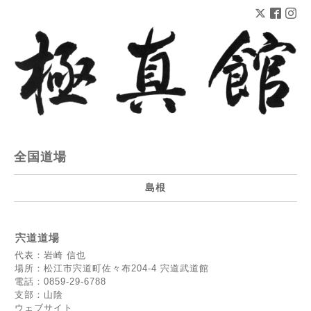
全国道場
島根
宍道道場
代表：岩崎 信也
場所：松江市宍道町佐々布204-4 宍道武道館
電話：0859-29-6788
支部：山陰
ウェブサイト