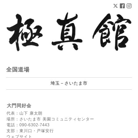
全国道場
埼玉－さいたま市
大門同好会
代表：山下 康太朗
場所：さいたま市 美園コミュニティセンター
電話：090-6302-7443
支部：東川口・戸塚安行
ウェブサイト