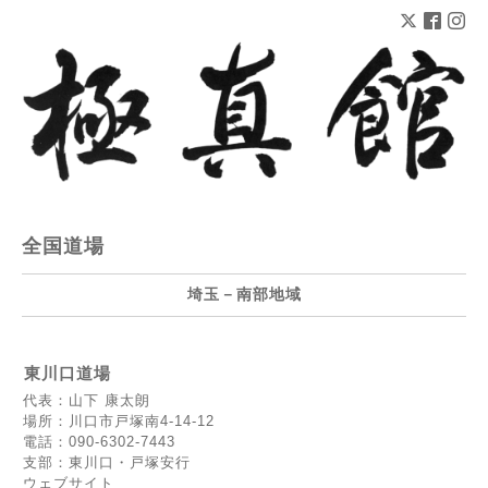
全国道場
埼玉－南部地域
東川口道場
代表：山下 康太朗
場所：川口市戸塚南4‐14‐12
電話：090-6302-7443
支部：東川口・戸塚安行
ウェブサイト