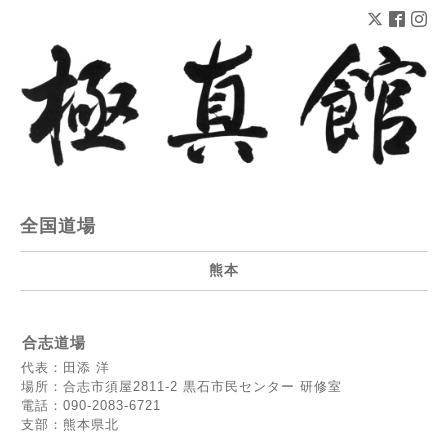
全国道場
熊本
合志道場
代表：田添 洋
場所：合志市須屋2811-2 黒石市民センター 研修室
電話：090-2083-6721
支部：熊本県北