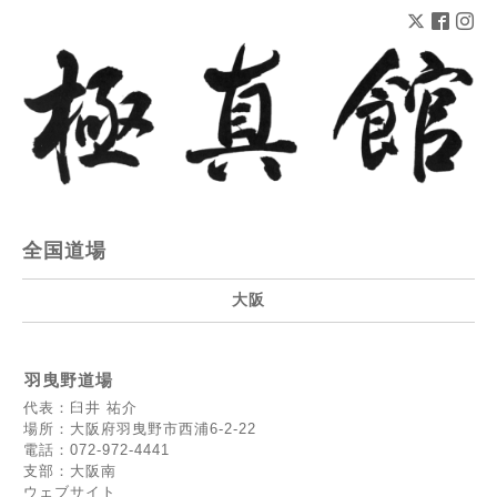
全国道場
大阪
羽曳野道場
代表：臼井 祐介
場所：大阪府羽曳野市西浦6-2-22
電話：072-972-4441
支部：大阪南
ウェブサイト