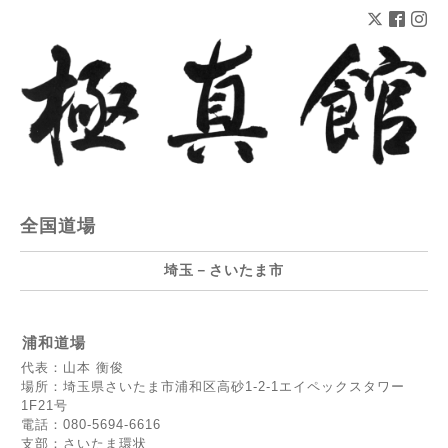
全国道場
埼玉－さいたま市
浦和道場
代表：山本 衡俊
場所：埼玉県さいたま市浦和区高砂1-2-1エイペックスタワー
1F21号
電話：080-5694-6616
支部：さいたま環状