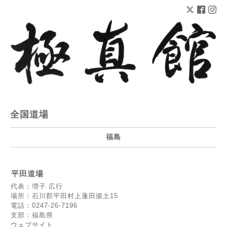
全国道場
福島
平田道場
代表：増子 広行
場所：石川郡平田村上蓬田揚土15
電話：0247-26-7196
支部：福島県
ウェブサイト