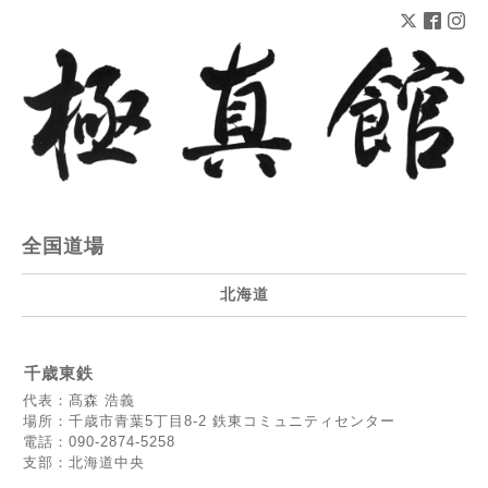
全国道場
北海道
千歳東鉄
代表：髙森 浩義
場所：千歳市青葉5丁目8-2 鉄東コミュニティセンター
電話：090-2874-5258
支部：北海道中央