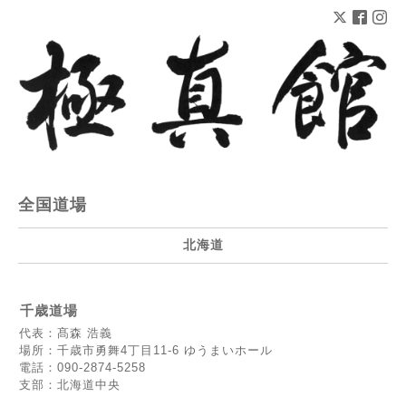
全国道場
北海道
千歳道場
代表：髙森 浩義
場所：千歳市勇舞4丁目11-6 ゆうまいホール
電話：090-2874-5258
支部：北海道中央