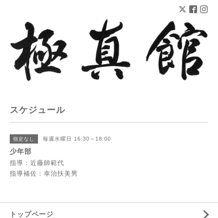
スケジュール
毎週水曜日 16:30～18:00
指定なし
少年部
指導：近藤師範代
指導補佐：幸治扶美男
トップページ